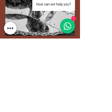
How can we help you?
1
Passive Abuse is Still Abuse - Die
unsichtbaren Wunden der
Kindheit