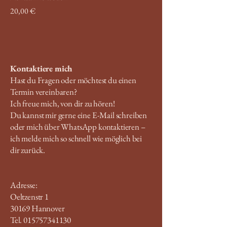
Preis
20,00 €
Kontaktiere mich
Hast du Fragen oder möchtest du einen
Termin vereinbaren?
Ich freue mich, von dir zu hören!
Du kannst mir gerne eine E-Mail schreiben
oder mich über WhatsApp kontaktieren –
ich melde mich so schnell wie möglich bei
dir zurück.
Adresse:
Oeltzenstr 1
30169 Hannover
Tel. 015757341130